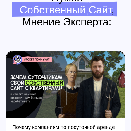
На сайте размещается 
квартир, фото и видео.
Вам не нужно отказываться от
Пользователь видит ва
текущих каналов. Сайт усиливает
сразу и получает полну
их и становится точкой, где
без ограничений площа
клиент принимает решение и
оставляет заявку
Как Может Выглядеть
Ваш Сайт
Всего За
30 000 ₽
Почему компаниям по посуточной аренде