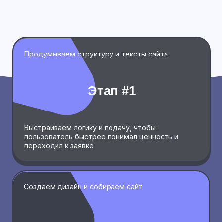
+ 7 (930) 074-47-11
Тула, Красноармейский пр-т 7, офис 509
info@rocketpony.ru
Услуги
компания
Разработка сайтов
Проекты
Контекстная реклама
Команда
SEO-продвижение
Отзывы
Контент
Блог
Упаковка брендов
Партнёрам
Консультации
Контакты
Обучение
Все услуги