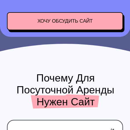
видят понятное предложение и охотнее
выбирают вас, а не безликие объявления
/3
эффектная презентация
На сайте вы показываете квартиры без
ограничений площадок. Фото и описание
работают на продажу и не теряются среди
похожих предложений в выдаче
/4
Контроль без площадок
Вы не зависите от правил и алгоритмов
сервисов, которые меняют условия и
видимость. Это даёт стабильность и
контроль над потоком клиентов