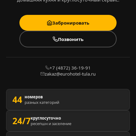
Забронировать
Позвонить
+7 (4872) 36-19-91
zakaz@eurohotel-tula.ru
44
номеров
разных категорий
24/7
круглосуточно
ресепшн и заселение