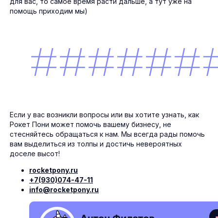
для вас, то самое время расти дальше, а тут уже на
помощь приходим мы)
+ 7 (930) 074-47-11
Тула, Красноармейский пр-т 7, офис 509
info@rocketpony.ru
Услуги
компания
Если у вас возникли вопросы или вы хотите узнать, как
Разработка сайтов
Проекты
Контекстная реклама
Команда
Рокет Пони может помочь вашему бизнесу, не
SEO-продвижение
Отзывы
стесняйтесь обращаться к нам. Мы всегда рады помочь
Контент
Блог
вам выделиться из толпы и достичь невероятных
Упаковка брендов
Партнёрам
доселе высот!
Консультации
Контакты
Обучение
rocketpony.ru
Все услуги
+7(930)074-47-11
info@rocketpony.ru