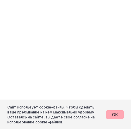
Контекстная реклама
Команда
SEO-продвижение
Отзывы
Контент
Блог
Упаковка брендов
Партнёрам
Консультации
Контакты
Обучение
Все услуги
Сайт использует cookie-файлы, чтобы сделать
ваше пребывание на нем максимально удобным.
OK
Оставаясь на сайте, вы даёте свое согласие на
использование cookie-файлов.