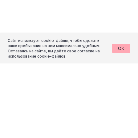
Тула, Красноармейский пр-т 7, офис 509
info@rocketpony.ru
Услуги
компания
Сайт использует cookie-файлы, чтобы сделать
ваше пребывание на нем максимально удобным.
OK
Разработка сайтов
Проекты
Оставаясь на сайте, вы даёте свое согласие на
Контекстная реклама
Команда
использование cookie-файлов.
SEO-продвижение
Отзывы
Контент
Блог
Упаковка брендов
Партнёрам
Консультации
Контакты
Обучение
Все услуги