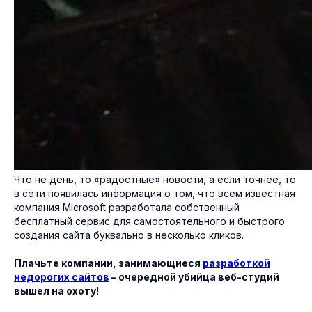
Что не день, то «радостные» новости, а если точнее, то
в сети появилась информация о том, что всем известная
компания Microsoft разработала собственный
бесплатный сервис для самостоятельного и быстрого
создания сайта буквально в несколько кликов.
Плачьте компании, занимающиеся
разработкой
недорогих сайтов
– очередной убийца веб-студий
вышел на охоту!