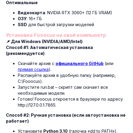
Оптимальные
Видеокарта
: NVIDIA RTX 3060+ (12 ГБ VRAM)
ОЗУ
: 16+ ГБ
SSD
для быстрой загрузки моделей
Установка Fooocus на свой компьюетр
📌 Для Windows (NVIDIA/AMD/Intel)
Способ #1: Автоматическая установка
(рекомендуется)
Скачайте архив с
официального GitHub
(или
прямая ссылка
).
Распакуйте архив в удобную папку (например,
C:\Fooocus).
Запустите run.bat – скрипт сам скачает все
необходимые модели.
Готово! Fooocus откроется в браузере по адресу
http://127.0.0.1:7865.
Способ #2: Ручная установка (если автоустановка не
работает)
Установите
Python 3.10
(галочка «dd to PATH»).