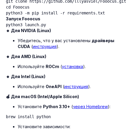
git clone https://github.com/lllyasviel/Fooocus.git

cd Fooocus

python3 -m pip install -r requirements.txt
Запуск Fooocus
python3 launch.py
🔹 Для NVIDIA (Linux)
Убедитесь, что у вас установлены
драйверы
CUDA
(
инструкция
).
🔹 Для AMD (Linux)
Используйте
ROCm
(
установка
).
🔹 Для Intel (Linux)
Используйте
OneAPI
(
инструкция
).
🍎 Для macOS (Intel/Apple Silicon)
Установите
Python 3.10+
(
через Homebrew
):
brew install python
Установите зависимости: