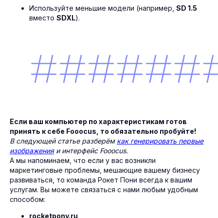
Используйте меньшие модели (например,
SD 1.5
вместо
SDXL
).
Если ваш компьютер по характеристикам готов
принять к себе Fooocus, то обязательно пробуйте!
В следующей статье разберём
как генерировать первые
изображения
и интерфейс Fooocus.
А мы напоминаем, что если у вас возникли
маркетинговые проблемы, мешающие вашему бизнесу
развиваться, то команда Рокет Пони всегда к вашим
услугам. Вы можете связаться с нами любым удобным
способом:
+ 7 (930) 074-47-11
rocketpony.ru