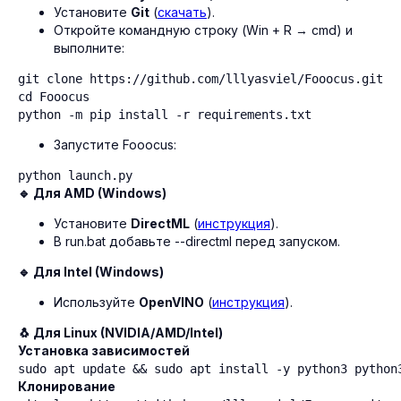
Установите
Git
(
скачать
).
Откройте командную строку (Win + R → cmd) и
выполните:
git clone https://github.com/lllyasviel/Fooocus.git

cd Fooocus

python -m pip install -r requirements.txt
Запустите Fooocus:
python launch.py
🔹 Для AMD (Windows)
Установите
DirectML
(
инструкция
).
В run.bat добавьте --directml перед запуском.
🔹 Для Intel (Windows)
Используйте
OpenVINO
(
инструкция
).
🐧 Для Linux (NVIDIA/AMD/Intel)
Установка зависимостей
sudo apt update && sudo apt install -y python3 python
Клонирование