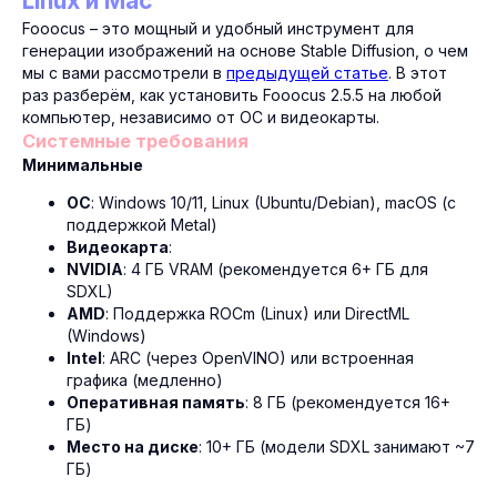
Linux и Mac
Fooocus – это мощный и удобный инструмент для
генерации изображений на основе Stable Diffusion, о чем
мы с вами рассмотрели в
предыдущей статье
. В этот
раз разберём, как установить Fooocus 2.5.5 на любой
компьютер, независимо от ОС и видеокарты.
Системные требования
Минимальные
ОС
: Windows 10/11, Linux (Ubuntu/Debian), macOS (с
поддержкой Metal)
Видеокарта
:
NVIDIA
: 4 ГБ VRAM (рекомендуется 6+ ГБ для
SDXL)
AMD
: Поддержка ROCm (Linux) или DirectML
(Windows)
Intel
: ARC (через OpenVINO) или встроенная
графика (медленно)
Оперативная память
: 8 ГБ (рекомендуется 16+
ГБ)
Место на диске
: 10+ ГБ (модели SDXL занимают ~7
ГБ)