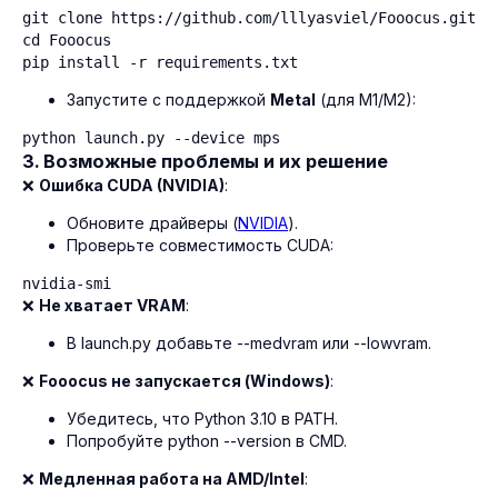
git clone https://github.com/lllyasviel/Fooocus.git

cd Fooocus

pip install -r requirements.txt
Запустите с поддержкой
Metal
(для M1/M2):
python launch.py --device mps
3. Возможные проблемы и их решение
❌
Ошибка CUDA (NVIDIA)
:
Обновите драйверы (
NVIDIA
).
Проверьте совместимость CUDA:
nvidia-smi
❌
Не хватает VRAM
:
В launch.py добавьте --medvram или --lowvram.
❌
Fooocus не запускается (Windows)
:
Убедитесь, что Python 3.10 в PATH.
Попробуйте python --version в CMD.
❌
Медленная работа на AMD/Intel
: