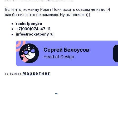
Если что, команду Рокет Пони искать совсем не надо. Я
как бы ни на что не намекаю. Ну вы поняли )))
Услуги
компания
rocketpony.ru
Разработка сайтов
Проекты
Контекстная реклама
Команда
+7(930)074-47-11
SEO-продвижение
Отзывы
info@rocketpony.ru
Контент
Блог
Упаковка брендов
Партнёрам
Консультации
Контакты
Обучение
Все услуги
Маркетинг
07.06.2023