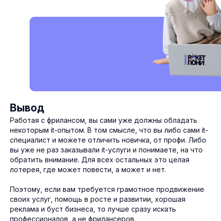
Вывод
Работая с фрилансом, вы сами уже должны обладать
некоторым it-опытом. В том смысле, что вы либо сами it-
специалист и можете отличить новичка, от профи. Либо
вы уже не раз заказывали it-услуги и понимаете, на что
обратить внимание. Для всех остальных это целая
лотерея, где может повести, а может и нет.
+ 7 (930) 074-47-11
Поэтому, если вам требуется грамотное продвижение
своих услуг, помощь в росте и развитии, хорошая
Тула, Красноармейский пр-т 7, офис 509
реклама и буст бизнеса, то лучше сразу искать
info@rocketpony.ru
профессионалов, а не фрилансеров.