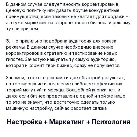
В данном случае следует вносить корректировки в
ценовую политику или давать другие конкурентные
преимущества, если таковых не хватает для продажи –
это уже маркетинг на стороне твоего бизнеса и рекламу
тут ни при чем.
3.
Не правильно подобрана аудитория для показа
рекламы. В данном случае необходимо внесение
корректировок в стратегию и тестирование новых
гипотез. Зачастую нащупать ту самую аудиторию,
которая и кормит твой бизнес, сразу не получается.
+ 7 (930) 074-47-11
Запомни, что хоть реклама и дает быстрый результат,
на тестирование и выявление наиболее эффективных
Тула, Красноармейский пр-т 7, офис 509
теорий могут уйти месяцы. Волшебной кнопки нет, и
info@rocketpony.ru
даже если бизнес представлен в одной и той же нише,
то это не значит, что достаточно сделать только
машинную настройку, сейчас работает связка:
Услуги
компания
Настройка + Маркетинг + Психология
Разработка сайтов
Проекты
Контекстная реклама
Команда
SEO-продвижение
Отзывы