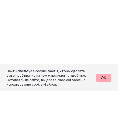
+ 7 (930) 074-47-11
Тула, Красноармейский пр-т 7, офис 509
info@rocketpony.ru
Услуги
компания
Сайт использует cookie-файлы, чтобы сделать
Разработка сайтов
Проекты
ваше пребывание на нем максимально удобным.
Контекстная реклама
Команда
OK
Оставаясь на сайте, вы даёте свое согласие на
SEO-продвижение
Отзывы
использование cookie-файлов.
Контент
Блог
Упаковка брендов
Партнёрам
Консультации
Контакты
Обучение
Все услуги